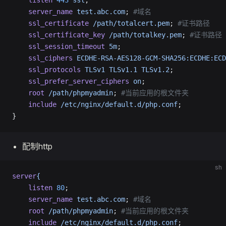
    listen
 443
 ssl
;
    server_name
 test.abc.com
; 
#域名
    ssl_certificate
 /path/totalcert.pem
; 
#证书路径
    ssl_certificate_key
 /path/totalkey.pem
; 
#证书路径
    ssl_session_timeout
 5m
;
    ssl_ciphers
 ECDHE-RSA-AES128-GCM-SHA256:ECDHE:ECD
    ssl_protocols
 TLSv1
 TLSv1.1
 TLSv1.2
;
    ssl_prefer_server_ciphers
 on
;
    root
 /path/phpmyadmin
; 
#当前应用的根文件夹
    include
 /etc/nginx/default.d/php.conf
;
}
配制http
sh
server
{
    listen
 80
;
    server_name
 test.abc.com
; 
#域名
    root
 /path/phpmyadmin
; 
#当前应用的根文件夹
    include
 /etc/nginx/default.d/php.conf
;