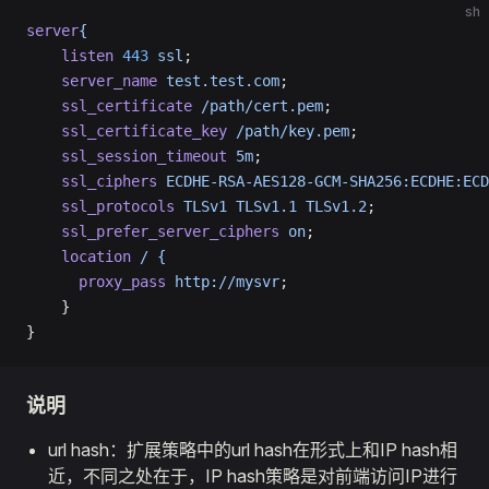
sh
server
{
    listen
 443
 ssl
;
    server_name
 test.test.com
;
    ssl_certificate
 /path/cert.pem
;
    ssl_certificate_key
 /path/key.pem
;
    ssl_session_timeout
 5m
;
    ssl_ciphers
 ECDHE-RSA-AES128-GCM-SHA256:ECDHE:ECD
    ssl_protocols
 TLSv1
 TLSv1.1
 TLSv1.2
;
    ssl_prefer_server_ciphers
 on
;
    location
 /
 {
      proxy_pass
 http://mysvr
;
    }
}
说明
url hash：扩展策略中的url hash在形式上和IP hash相
近，不同之处在于，IP hash策略是对前端访问IP进行