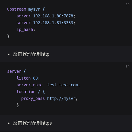
sh
upstream
 mysvr
 {
	server
 192.168.1.80:7878
;
	server
 192.168.1.81:3333
;
	ip_hash
;
}
反向代理配制http
sh
server
 {
    listen
 80
;
    server_name
  test.test.com
;
    location
 /
 {
      proxy_pass
 http://mysvr
;
    }
反向代理配制https