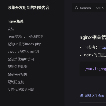
收集开发用到的相关内容
Search
K
Skip to content
Sidebar Navigation
nginx相关
安装
remi安装nginx配制实例
nginx相关
配制url重写index.php
可参考：
htt
swoole配制反向代理
nginx的日
配制禁使用IP访问
配制负载均衡
/var/log/ng
配制vue相关
配制防盗链
反向代理常见问题
编辑这个页面