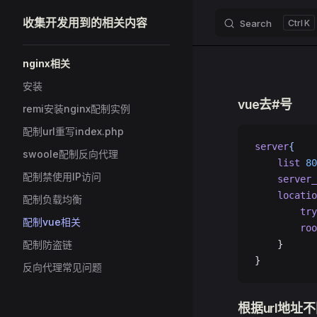
收集开发用到的相关内容
Search
K
Skip to content
Sidebar Navigation
nginx相关
安装
vue去#号
remi安装nginx配制实例
配制url重写index.php
server
{
swoole配制反向代理
	list
 80
配制禁使用IP访问
	server
	locati
配制负载均衡
		t
配制vue相关
		ro
配制防盗链
	}
}
反向代理常见问题
根据url地