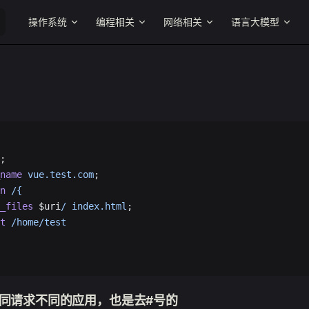
Main Navigation
操作系统
编程相关
网络相关
语言大模型
;
_name
 vue.test.com
;
on
 /{
ry_files
 $uri
/
 index.html
;
ot
 /home/test
址不同请求不同的应用，也是去#号的