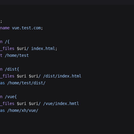
;
_name
 vue.test.com
;
on
 /{
ry_files
 $uri
/
 index.html
;
ot
 /home/test
on
 /dist{
ry_files
 $uri $uri
/
 /dist/index.html
ias
 /home/test/dist/
on
 /vue{
ry_files
 $uri $uri
/
 /vue/index.hmtl
ias
 /home/xh/vue/