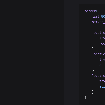
server
{
	list
 80
	server
	locati
		t
		ro
	}
	locati
		t
		al
	}
	locati
		t
		al
	}
}