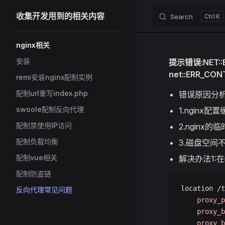
收集开发用到的相关内容
Search
K
Skip to content
Sidebar Navigation
nginx相关
安装
提示错误:NET::
net::ERR_CO
remi安装nginx配制实例
配制url重写index.php
错误原因分析
swoole配制反向代理
1.nginx
配制禁使用IP访问
2.nginx
配制负载均衡
3.磁盘空间
配制vue相关
解决办法1:
配制防盗链
location /t
反向代理常见问题
    proxy_p
    proxy_b
    proxy_b