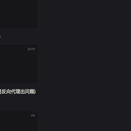
）
json
用反向代理出问题)
sh