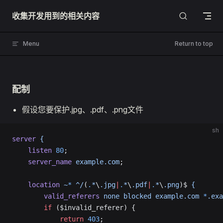
Skip to content
收集开发用到的相关内容
Menu
Return to top
配制
假设您要保护.jpg、.pdf、.png文件
sh
server
 {
    listen
 80
;
    server_name
 example.com
;
    location
 ~
*
 ^/
(
.
*
\
.jpg
|
.
*
\
.pdf
|
.
*
\
.png
)$ 
{
        valid_referers
 none
 blocked
 example.com
 *
.exa
        if
 ($invalid_referer) {
            return
 403
;