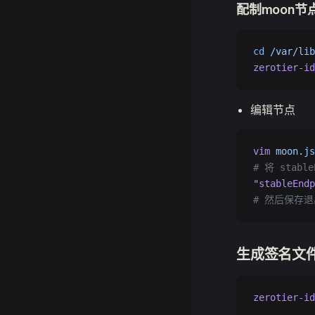
配制moon节
cd
 /var/lib
zerotier-id
编辑节点
vim
 moon.js
# 将 stab
"stableEndp
# 然后保存
生成签名文
zerotier-id