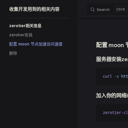
收集开发用到的相关内容
Search
K
Skip to content
Sidebar Navigation
zerotier相关信息
zerotier安装
配置 moon 节点加速访问速度
配置 moo
删除
服务器安装zero
curl
 -s
 htt
加入你的网络I
zerotier-cl