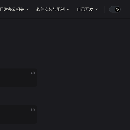
日常办公相关
软件安装与配制
自己开发
sh
sh