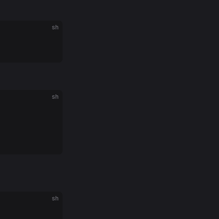
sh
sh
sh