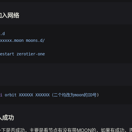
点加入网络
.d
xxxxx.moon
 moons.d/
estart
 zerotier-one
i
 orbit
 XXXXXX
 XXXXXX（二个均改为moon的ID号
)
入成功
一下是否成功，主要是看节点有没有带MOON的，如果有成功，