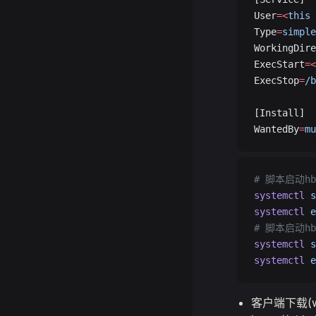
User
=<
this
 
Type
=
simple
WorkingDire
ExecStart
=<
ExecStop
=
/b
[Install]
WantedBy
=
mu
# 脚本启动hb
systemctl
 s
systemctl
 e
# 脚本启动hb
systemctl
 s
systemctl
 e
客户端下载(wind