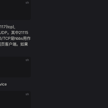
sh
17(tcp),
DP。其中21115
/TCP是hbbs用作
支持网页客户端。如果
sh
vice
sh