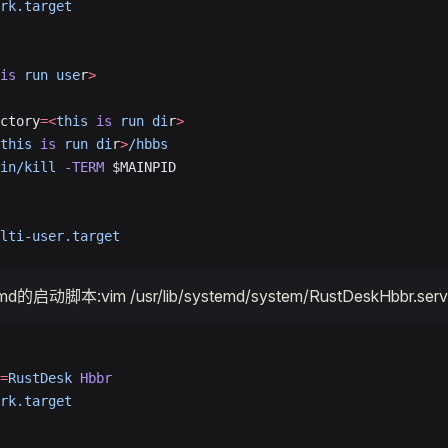
rk.target
is
 run
 use
r
>
ctory
=<
this
 is
 run
 di
r
>
this
 is
 run
 di
r
>
/hbbs
in/kill
 -TERM
 $MAINPID
lti-user.target
md的启动脚本:vim /usr/lib/systemd/system/RustDeskHbbr.serv
=
RustDesk
 Hbbr
rk.target