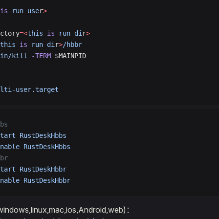
is
 run
 use
r
>
ctory
=<
this
 is
 run
 di
r
>
this
 is
 run
 di
r
>
/hbbr
in/kill
 -TERM
 $MAINPID
lti-user.target
bs
tart
 RustDeskHbbs
nable
 RustDeskHbbs
br
tart
 RustDeskHbbr
nable
 RustDeskHbbr
ows,linux,mac,ios,Android,web)：