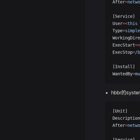
After
=
netwo
[Service]
User
=<
this
 
Type
=
simple
WorkingDire
ExecStart
=<
ExecStop
=
/b
[Install]
WantedBy
=
mu
hbbr的syste
[Unit]
Description
After
=
netwo
[Service]