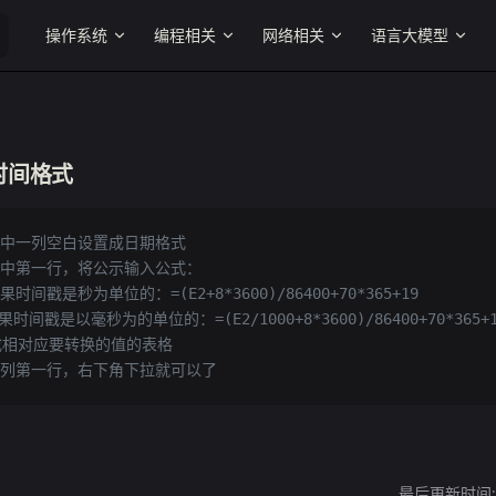
Main Navigation
操作系统
编程相关
网络相关
语言大模型
时间格式
格选中一列空白设置成日期格式
此列中第一行，将公示输入公式： 
果时间戳是秒为单位的：=(E2+8*3600)/86400+70*365+19
如果时间戳是以毫秒为的单位的：=(E2/1000+8*3600)/86400+70*365+
改成相对应要转换的值的表格
中此列第一行，右下角下拉就可以了
最后更新时间