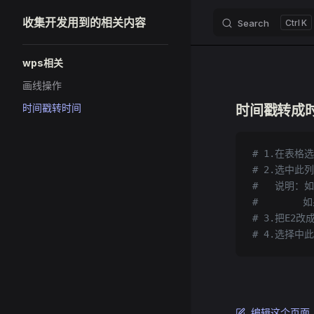
收集开发用到的相关内容
Search
K
Skip to content
Sidebar Navigation
wps相关
画线操作
时间戳转时间
时间戳转成
# 1.在表
# 2.选中
#   说明：如
#        
# 3.把E2
# 4.选择
编辑这个页面